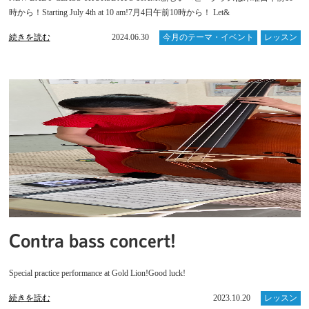
時から！Starting July 4th at 10 am!7月4日午前10時から！ Let&
続きを読む
2024.06.30
今月のテーマ・イベント
レッスン
Contra bass concert!
Special practice performance at Gold Lion!Good luck!
続きを読む
2023.10.20
レッスン